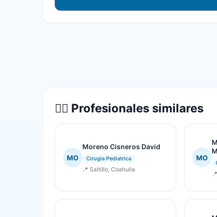
👨‍⚕️ Profesionales similares
M
Moreno Cisneros David
M
MO
MO
Cirugia Pediatrica
📍 Saltillo, Coahuila
📍