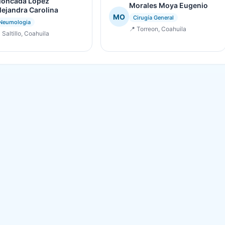
oncada Lopez
Morales Moya Eugenio
lejandra Carolina
MO
Cirugía General
Neumologia
📍 Torreon, Coahuila
 Saltillo, Coahuila