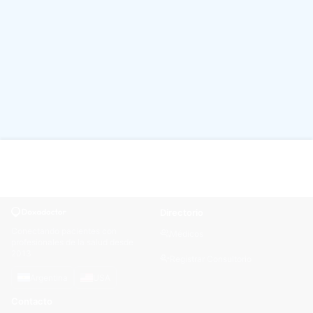
Directorio
Conectando pacientes con
Médicos
profesionales de la salud desde
2013
Registrar Consultorio
Argentina
USA
Contacto