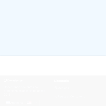
Directorio
Conectando pacientes con
Médicos
profesionales de la salud desde
2013
Registrar Consultorio
Argentina
USA