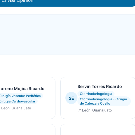
Enviar Opinión
Servin Torres Ricardo
oreno Mojica Ricardo
Otorrinolaringología
Cirugía Vascular Periférica
SE
Otorrinolaringologia - Cirugia
Cirugía Cardiovascular
de Cabeza y Cuello
 León, Guanajuato
📍 León, Guanajuato