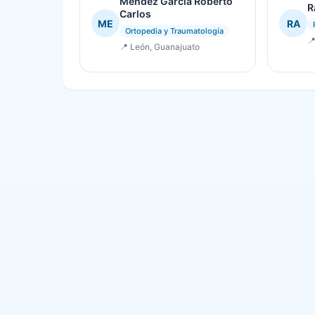
Mendez Garcia Roberto
R
Carlos
ME
RA
Ortopedia y Traumatología

📍 León, Guanajuato