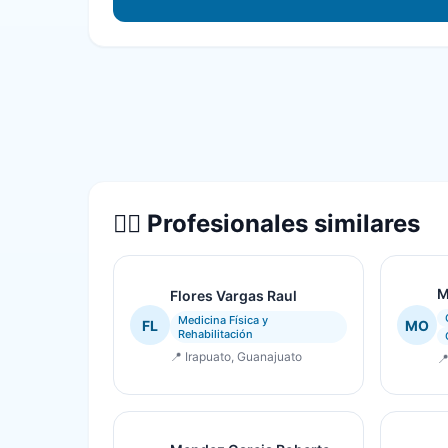
👨‍⚕️ Profesionales similares
M
Flores Vargas Raul
Medicina Física y
FL
MO
Rehabilitación
📍 Irapuato, Guanajuato
