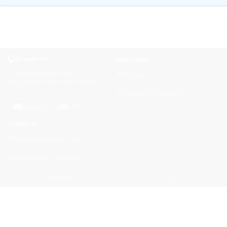
Directorio
Conectando pacientes con
Médicos
profesionales de la salud desde
2013
Registrar Consultorio
Argentina
USA
Contacto
doxadoctor@gmail.com
Compartir por WhatsApp
© 2026 Doxadoctor ·
Términos
·
Privacidad