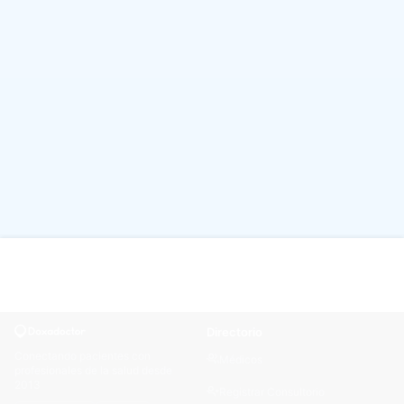
Directorio
Conectando pacientes con
Médicos
profesionales de la salud desde
2013
Registrar Consultorio