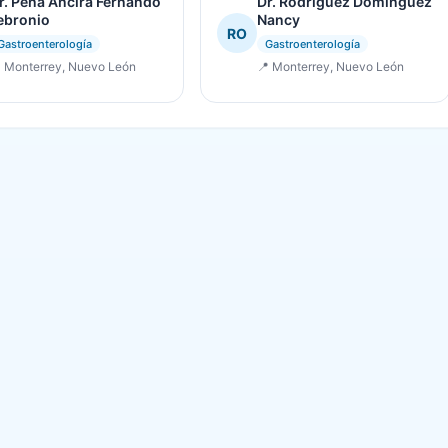
r. Peña Ancira Fernando
Dr. Rodríguez Domínguez
ebronio
Nancy
RO
Gastroenterología
Gastroenterología
 Monterrey, Nuevo León
📍 Monterrey, Nuevo León