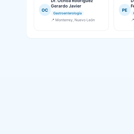
Dr. Ochoa Rodríguez
D
Gerardo Javier
F
OC
PE
Gastroenterología
📍 Monterrey, Nuevo León
