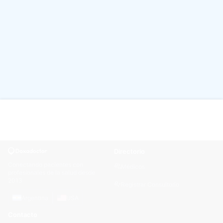
Directorio
Conectando pacientes con
Médicos
profesionales de la salud desde
2013
Registrar Consultorio
Argentina
USA
Contacto