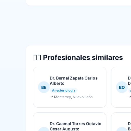
👨‍⚕️ Profesionales similares
Dr. Bernal Zapata Carlos
D
Alberto
D
BE
BO
Anestesiologia
📍 Monterrey, Nuevo León

Dr. Caamal Torres Octavio
D
Cesar Augusto
B