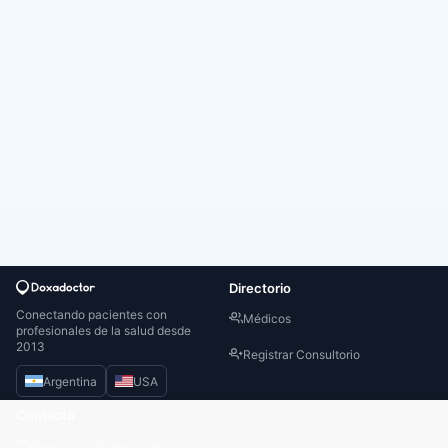
Directorio
Conectando pacientes con
Médicos
profesionales de la salud desde
2013
Registrar Consultorio
Argentina
USA
Contacto
doxadoctor@gmail.com